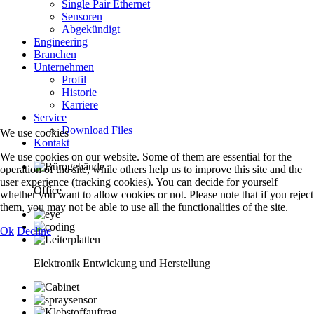
Single Pair Ethernet
Sensoren
Abgekündigt
Engineering
Branchen
Unternehmen
Profil
Historie
Karriere
Service
Download Files
We use cookies
Kontakt
We use cookies on our website. Some of them are essential for the
operation of the site, while others help us to improve this site and the
user experience (tracking cookies). You can decide for yourself
Office
whether you want to allow cookies or not. Please note that if you reject
them, you may not be able to use all the functionalities of the site.
Ok
Decline
Elektronik Entwickung und Herstellung